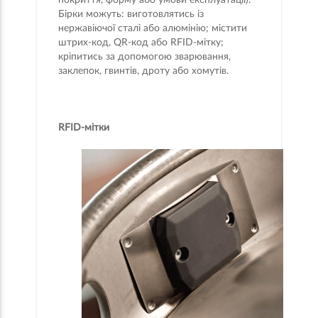
покриття, форму або умови експлуатації).
Бірки можуть: виготовлятись із
нержавіючої сталі або алюмінію; містити
штрих-код, QR-код або RFID-мітку;
кріпитись за допомогою зварювання,
заклепок, гвинтів, дроту або хомутів.
RFID-мітки