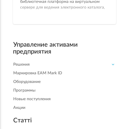
библиотечная платформа на виртуальном
сервере для ведения электронного каталога,
учета фонда, маркировки книг и онлайн-
доступа читателей. Решение поддерживает
ускоренное наполнение каталога с помощью
ИИ как по спискам «книга–автор», так и по
фотографиям обложек.
Управление активами
предприятия
Решения
Маркировка EAM Mark ID
Оборудование
Программы
Новые поступления
Акции
Статті