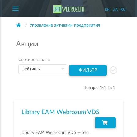
menu
EN
|
UA
|
RU
Управление активами предприятия
Акции
Сортировать по
ФИЛЬТР
Товары 1-1 из 1
Library EAM Webrozum VDS
Library EAM Webrozum VDS — это